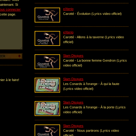
intenant. Si
eXterio
ous connecter
Carotté - Évolution (Lyrics video officiel)
 cette page.
eXterio
Carotté - Allons à la taverne (Lyrics video
officiel)
Slam Disques
Carotté - La bonne femme Gendron (Lyrics
video officiel)
Slam Disques
er à le faire!
Les Conards à l'orange - À qui la faute
(Lyrics video officiel)
Slam Disques
Les Conards à l'orange - À la porte (Lyrics
video officiel)
Slam Disques
Carotté - Nous partirons (Lyrics video
officiel)