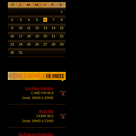
1
2
3
4
5
6
7
8
9
10
11
12
13
14
15
16
17
18
19
20
21
22
23
24
25
26
27
28
29
30
31
Les Deux Snoozes
CJMD FM 96,9
Jeudi, 18h00 à 20h00
Rock-MN
CKMN 96,5
Jeudi, 19h00 à 21h00
Du Punk Au Presbytère