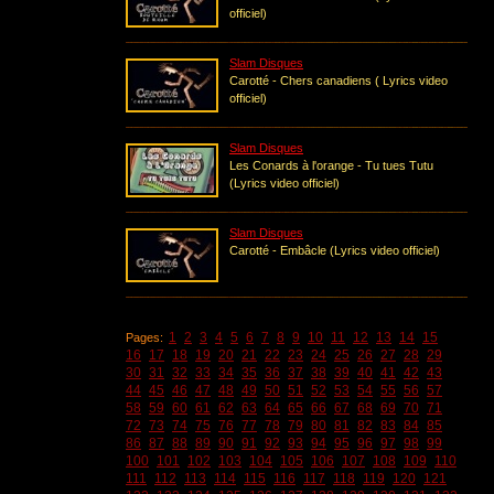
officiel)
Slam Disques
Carotté - Chers canadiens ( Lyrics video
officiel)
Slam Disques
Les Conards à l'orange - Tu tues Tutu
(Lyrics video officiel)
Slam Disques
Carotté - Embâcle (Lyrics video officiel)
1
2
3
4
5
6
7
8
9
10
11
12
13
14
15
Pages:
16
17
18
19
20
21
22
23
24
25
26
27
28
29
30
31
32
33
34
35
36
37
38
39
40
41
42
43
44
45
46
47
48
49
50
51
52
53
54
55
56
57
58
59
60
61
62
63
64
65
66
67
68
69
70
71
72
73
74
75
76
77
78
79
80
81
82
83
84
85
86
87
88
89
90
91
92
93
94
95
96
97
98
99
100
101
102
103
104
105
106
107
108
109
110
111
112
113
114
115
116
117
118
119
120
121