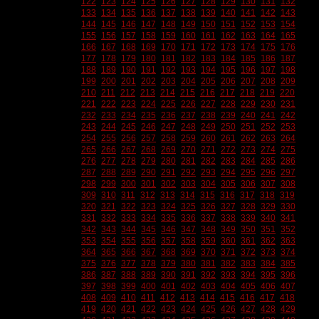
122
123
124
125
126
127
128
129
130
131
132
133
134
135
136
137
138
139
140
141
142
143
144
145
146
147
148
149
150
151
152
153
154
155
156
157
158
159
160
161
162
163
164
165
166
167
168
169
170
171
172
173
174
175
176
177
178
179
180
181
182
183
184
185
186
187
188
189
190
191
192
193
194
195
196
197
198
199
200
201
202
203
204
205
206
207
208
209
210
211
212
213
214
215
216
217
218
219
220
221
222
223
224
225
226
227
228
229
230
231
232
233
234
235
236
237
238
239
240
241
242
243
244
245
246
247
248
249
250
251
252
253
254
255
256
257
258
259
260
261
262
263
264
265
266
267
268
269
270
271
272
273
274
275
276
277
278
279
280
281
282
283
284
285
286
287
288
289
290
291
292
293
294
295
296
297
298
299
300
301
302
303
304
305
306
307
308
309
310
311
312
313
314
315
316
317
318
319
320
321
322
323
324
325
326
327
328
329
330
331
332
333
334
335
336
337
338
339
340
341
342
343
344
345
346
347
348
349
350
351
352
353
354
355
356
357
358
359
360
361
362
363
364
365
366
367
368
369
370
371
372
373
374
375
376
377
378
379
380
381
382
383
384
385
386
387
388
389
390
391
392
393
394
395
396
397
398
399
400
401
402
403
404
405
406
407
408
409
410
411
412
413
414
415
416
417
418
419
420
421
422
423
424
425
426
427
428
429