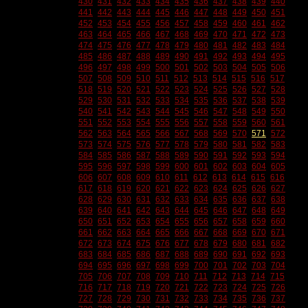
430
431
432
433
434
435
436
437
438
439
440
441
442
443
444
445
446
447
448
449
450
451
452
453
454
455
456
457
458
459
460
461
462
463
464
465
466
467
468
469
470
471
472
473
474
475
476
477
478
479
480
481
482
483
484
485
486
487
488
489
490
491
492
493
494
495
496
497
498
499
500
501
502
503
504
505
506
507
508
509
510
511
512
513
514
515
516
517
518
519
520
521
522
523
524
525
526
527
528
529
530
531
532
533
534
535
536
537
538
539
540
541
542
543
544
545
546
547
548
549
550
551
552
553
554
555
556
557
558
559
560
561
562
563
564
565
566
567
568
569
570
571
572
573
574
575
576
577
578
579
580
581
582
583
584
585
586
587
588
589
590
591
592
593
594
595
596
597
598
599
600
601
602
603
604
605
606
607
608
609
610
611
612
613
614
615
616
617
618
619
620
621
622
623
624
625
626
627
628
629
630
631
632
633
634
635
636
637
638
639
640
641
642
643
644
645
646
647
648
649
650
651
652
653
654
655
656
657
658
659
660
661
662
663
664
665
666
667
668
669
670
671
672
673
674
675
676
677
678
679
680
681
682
683
684
685
686
687
688
689
690
691
692
693
694
695
696
697
698
699
700
701
702
703
704
705
706
707
708
709
710
711
712
713
714
715
716
717
718
719
720
721
722
723
724
725
726
727
728
729
730
731
732
733
734
735
736
737