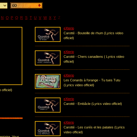
N
O
P
Q
R
S
T
U
V
W
X
Y
Z
eXterio
Carotté - Bouteille de rhum (Lyrics video
officiel)
eXterio
Carotté - Chers canadiens ( Lyrics video
officiel)
eXterio
Les Conards à l'orange - Tu tues Tutu
(Lyrics video officiel)
officiel)
eXterio
Carotté - Embâcle (Lyrics video officiel)
eXterio
Carotté - Les curés et les patates (Lyrics
video officiel)
entaire. Vous