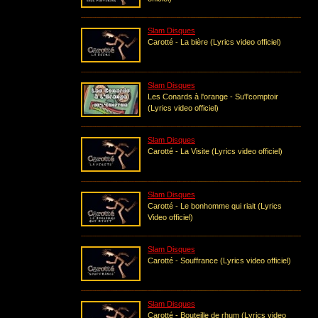
Slam Disques
Carotté - La bière (Lyrics video officiel)
Slam Disques
Les Conards à l'orange - Su'l'comptoir
(Lyrics video officiel)
Slam Disques
Carotté - La Visite (Lyrics video officiel)
Slam Disques
Carotté - Le bonhomme qui riait (Lyrics
Video officiel)
Slam Disques
Carotté - Souffrance (Lyrics video officiel)
Slam Disques
Carotté - Bouteille de rhum (Lyrics video