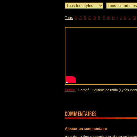
Tous
#
A
B
C
D
E
F
G
H
I
J
K
L
M
eXterio
- Carotté - Bouteille de rhum (Lyrics video 
Ajouter un commentaire
Vous devez être connecté pour ajouter un comm