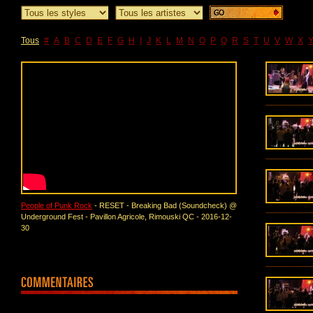
Tous
#
A
B
C
D
E
F
G
H
I
J
K
L
M
N
O
P
Q
R
S
T
U
V
W
X
People of Punk Rock
- RESET - Breaking Bad (Soundcheck) @
Underground Fest - Pavillon Agricole, Rimouski QC - 2016-12-
30