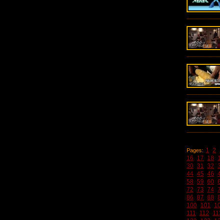
1
2
Pages:
16
17
18
30
31
32
44
45
46
58
59
60
72
73
74
86
87
88
100
101
1
111
112
11