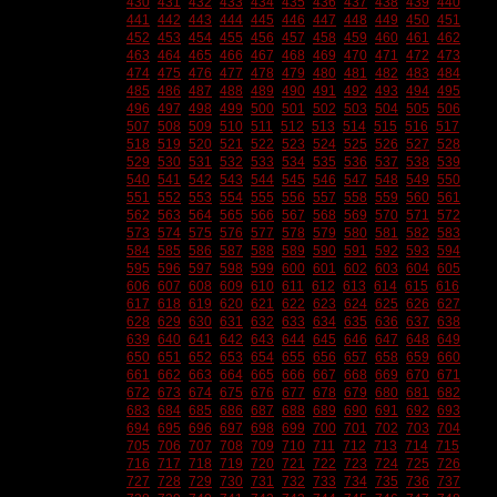
430
431
432
433
434
435
436
437
438
439
440
441
442
443
444
445
446
447
448
449
450
451
452
453
454
455
456
457
458
459
460
461
462
463
464
465
466
467
468
469
470
471
472
473
474
475
476
477
478
479
480
481
482
483
484
485
486
487
488
489
490
491
492
493
494
495
496
497
498
499
500
501
502
503
504
505
506
507
508
509
510
511
512
513
514
515
516
517
518
519
520
521
522
523
524
525
526
527
528
529
530
531
532
533
534
535
536
537
538
539
540
541
542
543
544
545
546
547
548
549
550
551
552
553
554
555
556
557
558
559
560
561
562
563
564
565
566
567
568
569
570
571
572
573
574
575
576
577
578
579
580
581
582
583
584
585
586
587
588
589
590
591
592
593
594
595
596
597
598
599
600
601
602
603
604
605
606
607
608
609
610
611
612
613
614
615
616
617
618
619
620
621
622
623
624
625
626
627
628
629
630
631
632
633
634
635
636
637
638
639
640
641
642
643
644
645
646
647
648
649
650
651
652
653
654
655
656
657
658
659
660
661
662
663
664
665
666
667
668
669
670
671
672
673
674
675
676
677
678
679
680
681
682
683
684
685
686
687
688
689
690
691
692
693
694
695
696
697
698
699
700
701
702
703
704
705
706
707
708
709
710
711
712
713
714
715
716
717
718
719
720
721
722
723
724
725
726
727
728
729
730
731
732
733
734
735
736
737