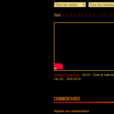
Tous
#
A
B
C
D
E
F
G
H
I
J
K
L
M
People of Punk Rock
- MUTE - Zelda @ Salle Mu
City QC - 2018-10-20
Ajouter un commentaire