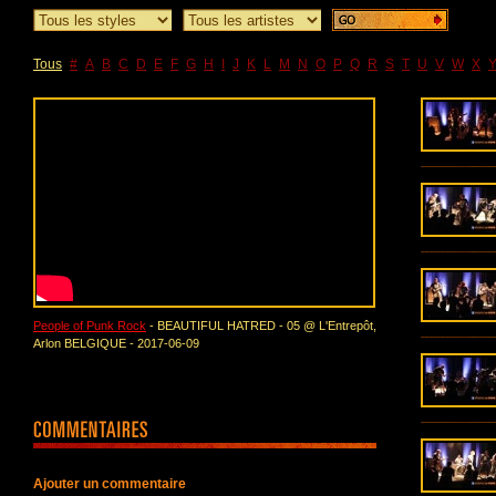
Tous
#
A
B
C
D
E
F
G
H
I
J
K
L
M
N
O
P
Q
R
S
T
U
V
W
X
People of Punk Rock
- BEAUTIFUL HATRED - 05 @ L'Entrepôt,
Arlon BELGIQUE - 2017-06-09
Ajouter un commentaire