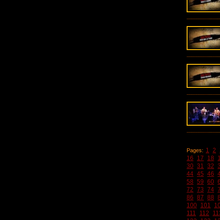
1
2
Pages:
16
17
18
30
31
32
44
45
46
58
59
60
72
73
74
86
87
88
100
101
1
111
112
11