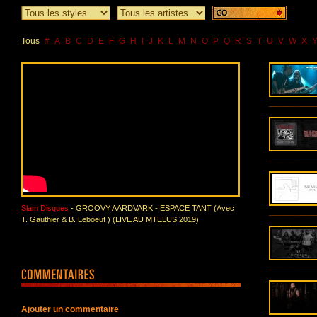
Tous
#
A
B
C
D
E
F
G
H
I
J
K
L
M
N
O
P
Q
R
S
T
U
V
W
X
Slam Disques
- GROOVY AARDVARK - ESPACE TANT (Avec
T. Gauthier & B. Leboeuf ) (LIVE AU MTELUS 2019)
Ajouter un commentaire