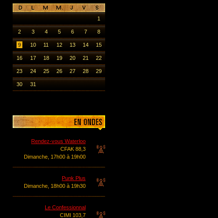
1
2
3
4
5
6
7
8
9
10
11
12
13
14
15
16
17
18
19
20
21
22
23
24
25
26
27
28
29
30
31
Rendez-vous Waterloo
CFAK 88,3
Dimanche, 17h00 à 19h00
Punk Plus
Dimanche, 18h00 à 19h30
Le Confessionnal
CIMI 103,7