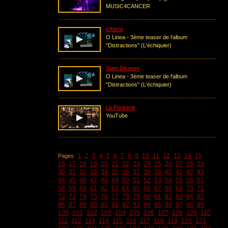
MUSIC4CANCER
eXterio
O Linea - 3ème teaser de l'album
"Distractions" (L'échiquier)
Slam Disques
O Linea - 3ème teaser de l'album
"Distractions" (L'échiquier)
La Punkerie
YouTube
1
2
3
4
5
6
7
8
9
10
11
12
13
14
15
Pages:
16
17
18
19
20
21
22
23
24
25
26
27
28
29
30
31
32
33
34
35
36
37
38
39
40
41
42
43
44
45
46
47
48
49
50
51
52
53
54
55
56
57
58
59
60
61
62
63
64
65
66
67
68
69
70
71
72
73
74
75
76
77
78
79
80
81
82
83
84
85
86
87
88
89
90
91
92
93
94
95
96
97
98
99
100
101
102
103
104
105
106
107
108
109
110
111
112
113
114
115
116
117
118
119
120
121