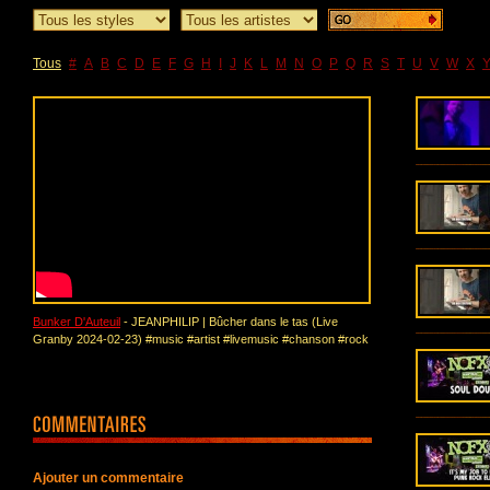
Tous
#
A
B
C
D
E
F
G
H
I
J
K
L
M
N
O
P
Q
R
S
T
U
V
W
X
Bunker D'Auteuil
- JEANPHILIP | Bûcher dans le tas (Live
Granby 2024-02-23) #music #artist #livemusic #chanson #rock
Ajouter un commentaire