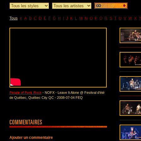
Tous
#
A
B
C
D
E
F
G
H
I
J
K
L
M
N
O
P
Q
R
S
T
U
V
W
X
People of Punk Rock
- NOFX - Leave It Alone @ Festival d'été
de Québec, Québec City QC - 2008-07-04 FEQ
Ajouter un commentaire