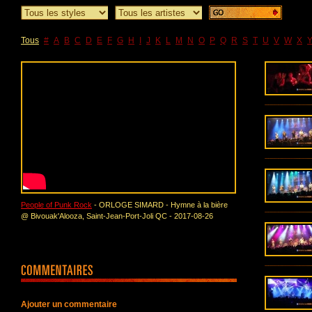
Tous
#
A
B
C
D
E
F
G
H
I
J
K
L
M
N
O
P
Q
R
S
T
U
V
W
X
People of Punk Rock
- ORLOGE SIMARD - Hymne à la bière
@ Bivouak'Alooza, Saint-Jean-Port-Joli QC - 2017-08-26
Ajouter un commentaire