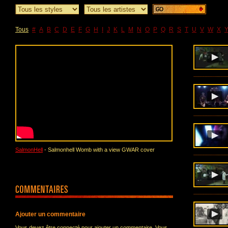
Tous
#
A
B
C
D
E
F
G
H
I
J
K
L
M
N
O
P
Q
R
S
T
U
V
W
X
SalmonHell
- Salmonhell Womb with a view GWAR cover
Ajouter un commentaire
Vous devez être connecté pour ajouter un commentaire. Vous