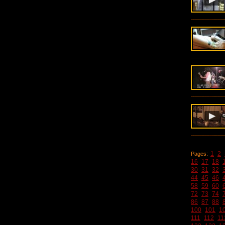
1
2
Pages:
16
17
18
30
31
32
44
45
46
58
59
60
72
73
74
86
87
88
100
101
1
111
112
11