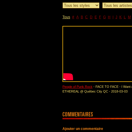
Tous
#
A
B
C
D
E
F
G
H
I
J
K
L
M
People of Punk Rock
- FACE TO FACE - I Want 
ETHEREAL @ Québec City QC - 2018-03-03
Ajouter un commentaire