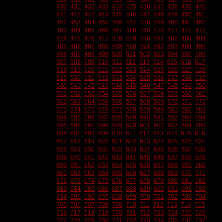
430
431
432
433
434
435
436
437
438
439
440
441
442
443
444
445
446
447
448
449
450
451
452
453
454
455
456
457
458
459
460
461
462
463
464
465
466
467
468
469
470
471
472
473
474
475
476
477
478
479
480
481
482
483
484
485
486
487
488
489
490
491
492
493
494
495
496
497
498
499
500
501
502
503
504
505
506
507
508
509
510
511
512
513
514
515
516
517
518
519
520
521
522
523
524
525
526
527
528
529
530
531
532
533
534
535
536
537
538
539
540
541
542
543
544
545
546
547
548
549
550
551
552
553
554
555
556
557
558
559
560
561
562
563
564
565
566
567
568
569
570
571
572
573
574
575
576
577
578
579
580
581
582
583
584
585
586
587
588
589
590
591
592
593
594
595
596
597
598
599
600
601
602
603
604
605
606
607
608
609
610
611
612
613
614
615
616
617
618
619
620
621
622
623
624
625
626
627
628
629
630
631
632
633
634
635
636
637
638
639
640
641
642
643
644
645
646
647
648
649
650
651
652
653
654
655
656
657
658
659
660
661
662
663
664
665
666
667
668
669
670
671
672
673
674
675
676
677
678
679
680
681
682
683
684
685
686
687
688
689
690
691
692
693
694
695
696
697
698
699
700
701
702
703
704
705
706
707
708
709
710
711
712
713
714
715
716
717
718
719
720
721
722
723
724
725
726
727
728
729
730
731
732
733
734
735
736
737