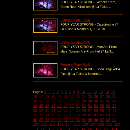
FOUR YEAR STRONG - Wrecked 'em,
Damn Near Killed 'em @ La Tulipe...
People of Punk Rock
FOUR YEAR STRONG - Catastrophe @
La Tulipe & Montréal QC - 2018-...
People of Punk Rock
FOUR YEAR STRONG - Men Are From
Mars, Women Are From Hell @ La T...
People of Punk Rock
FOUR YEAR STRONG - Bada Bing! Wit' A
Pipe @ La Tulipe & Montréal...
1
2
3
4
5
6
7
8
9
10
11
12
13
14
15
Pages:
16
17
18
19
20
21
22
23
24
25
26
27
28
29
30
31
32
33
34
35
36
37
38
39
40
41
42
43
44
45
46
47
48
49
50
51
52
53
54
55
56
57
58
59
60
61
62
63
64
65
66
67
68
69
70
71
72
73
74
75
76
77
78
79
80
81
82
83
84
85
86
87
88
89
90
91
92
93
94
95
96
97
98
99
100
101
102
103
104
105
106
107
108
109
110
111
112
113
114
115
116
117
118
119
120
121