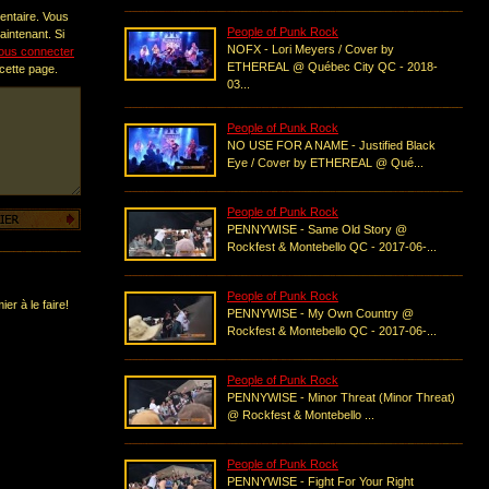
entaire. Vous
People of Punk Rock
intenant. Si
NOFX - Lori Meyers / Cover by
ous connecter
ETHEREAL @ Québec City QC - 2018-
 cette page.
03...
People of Punk Rock
NO USE FOR A NAME - Justified Black
Eye / Cover by ETHEREAL @ Qué...
People of Punk Rock
PENNYWISE - Same Old Story @
Rockfest & Montebello QC - 2017-06-...
People of Punk Rock
er à le faire!
PENNYWISE - My Own Country @
Rockfest & Montebello QC - 2017-06-...
People of Punk Rock
PENNYWISE - Minor Threat (Minor Threat)
@ Rockfest & Montebello ...
People of Punk Rock
PENNYWISE - Fight For Your Right