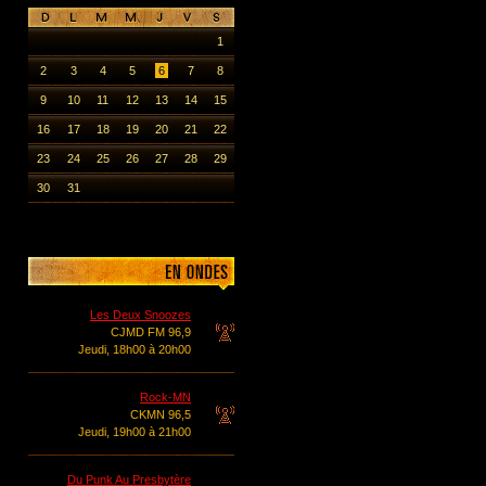
1
2
3
4
5
6
7
8
9
10
11
12
13
14
15
16
17
18
19
20
21
22
23
24
25
26
27
28
29
30
31
Les Deux Snoozes
CJMD FM 96,9
Jeudi, 18h00 à 20h00
Rock-MN
CKMN 96,5
Jeudi, 19h00 à 21h00
Du Punk Au Presbytère