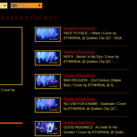
N
O
P
Q
R
S
T
U
V
W
X
Y
Z
People of Punk Rock
FACE TO FACE - I Want / Cover by
ETHEREAL @ Québec City QC - 2018...
People of Punk Rock
NOFX - Stickin' In My Eye / Cover by
ETHEREAL @ Québec City QC - ...
People of Punk Rock
BAD RELIGION - 21st Century (Digital
Boy) / Cover by ETHEREAL @ Q...
/ Cover by
People of Punk Rock
NO USE FOR A NAME - Soulmate / Cover
by ETHEREAL @ Québec City QC...
People of Punk Rock
GOOD RIDDANCE - A Credit To His
Gender / Cover by ETHEREAL @ Québ...