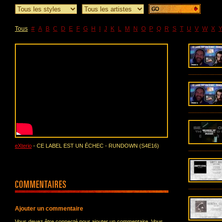
Tous
#
A
B
C
D
E
F
G
H
I
J
K
L
M
N
O
P
Q
R
S
T
U
V
W
X
eXterio
- CE LABEL EST UN ÉCHEC - RUNDOWN (S4E16)
Ajouter un commentaire
Vous devez être connecté pour ajouter un commentaire. Vous