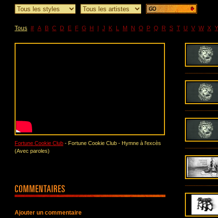
Tous
#
A
B
C
D
E
F
G
H
I
J
K
L
M
N
O
P
Q
R
S
T
U
V
W
X
Fortune Cookie Club
- Fortune Cookie Club - Hymne à l'excès
(Avec paroles)
Ajouter un commentaire