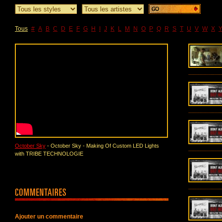
Tous
#
A
B
C
D
E
F
G
H
I
J
K
L
M
N
O
P
Q
R
S
T
U
V
W
X
October Sky
- October Sky - Making Of Custom LED Lights
with TRIBE TECHNOLOGIE
Ajouter un commentaire