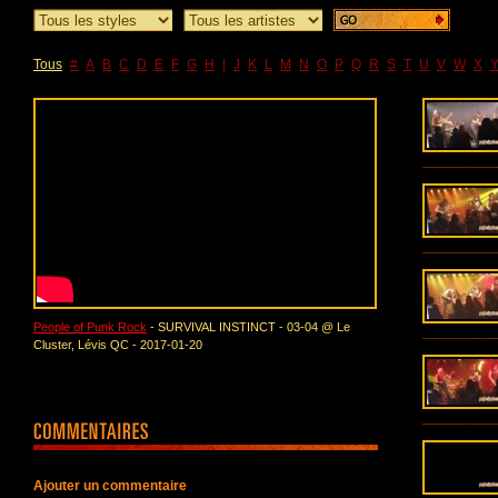
Tous
#
A
B
C
D
E
F
G
H
I
J
K
L
M
N
O
P
Q
R
S
T
U
V
W
X
People of Punk Rock
- SURVIVAL INSTINCT - 03-04 @ Le
Cluster, Lévis QC - 2017-01-20
Ajouter un commentaire