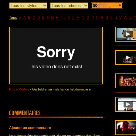
Tous
#
A
B
C
D
E
F
G
H
I
J
K
L
M
N
O
P
Q
R
S
T
U
V
W
X
Noize Médias
- Garfield et sa malchance hebdomadaire
Ajouter un commentaire
Vous devez être connecté pour ajouter un commentaire. Vous