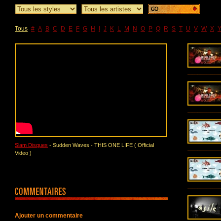
Tous
#
A
B
C
D
E
F
G
H
I
J
K
L
M
N
O
P
Q
R
S
T
U
V
W
X
Slam Disques
- Sudden Waves - THIS ONE LIFE ( Official
Video )
Ajouter un commentaire