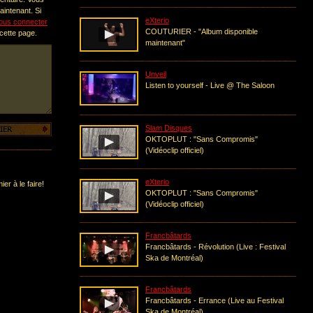
intenant. Si
eXterio
ous connecter
COUTURIER - "Album disponible
 cette page.
maintenant"
Unveil
Listen to yourself - Live @ The Saloon
Slam Disques
OKTOPLUT : "Sans Compromis"
(Vidéoclip officiel)
eXterio
er à le faire!
OKTOPLUT : "Sans Compromis"
(Vidéoclip officiel)
Francbâtards
Francbâtards - Révolution (Live : Festival
Ska de Montréal)
Francbâtards
Francbâtards - Errance (Live au Festival
Ska de Montréal)