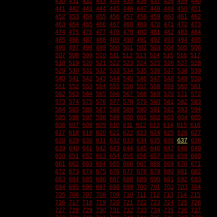
430
431
432
433
434
435
436
437
438
439
440
441
442
443
444
445
446
447
448
449
450
451
452
453
454
455
456
457
458
459
460
461
462
463
464
465
466
467
468
469
470
471
472
473
474
475
476
477
478
479
480
481
482
483
484
485
486
487
488
489
490
491
492
493
494
495
496
497
498
499
500
501
502
503
504
505
506
507
508
509
510
511
512
513
514
515
516
517
518
519
520
521
522
523
524
525
526
527
528
529
530
531
532
533
534
535
536
537
538
539
540
541
542
543
544
545
546
547
548
549
550
551
552
553
554
555
556
557
558
559
560
561
562
563
564
565
566
567
568
569
570
571
572
573
574
575
576
577
578
579
580
581
582
583
584
585
586
587
588
589
590
591
592
593
594
595
596
597
598
599
600
601
602
603
604
605
606
607
608
609
610
611
612
613
614
615
616
617
618
619
620
621
622
623
624
625
626
627
628
629
630
631
632
633
634
635
636
637
638
639
640
641
642
643
644
645
646
647
648
649
650
651
652
653
654
655
656
657
658
659
660
661
662
663
664
665
666
667
668
669
670
671
672
673
674
675
676
677
678
679
680
681
682
683
684
685
686
687
688
689
690
691
692
693
694
695
696
697
698
699
700
701
702
703
704
705
706
707
708
709
710
711
712
713
714
715
716
717
718
719
720
721
722
723
724
725
726
727
728
729
730
731
732
733
734
735
736
737