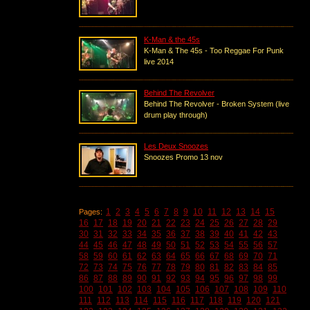
K-Man & the 45s
K-Man & The 45s - Too Reggae For Punk
live 2014
Behind The Revolver
Behind The Revolver - Broken System (live
drum play through)
Les Deux Snoozes
Snoozes Promo 13 nov
1
2
3
4
5
6
7
8
9
10
11
12
13
14
15
Pages:
16
17
18
19
20
21
22
23
24
25
26
27
28
29
30
31
32
33
34
35
36
37
38
39
40
41
42
43
44
45
46
47
48
49
50
51
52
53
54
55
56
57
58
59
60
61
62
63
64
65
66
67
68
69
70
71
72
73
74
75
76
77
78
79
80
81
82
83
84
85
86
87
88
89
90
91
92
93
94
95
96
97
98
99
100
101
102
103
104
105
106
107
108
109
110
111
112
113
114
115
116
117
118
119
120
121