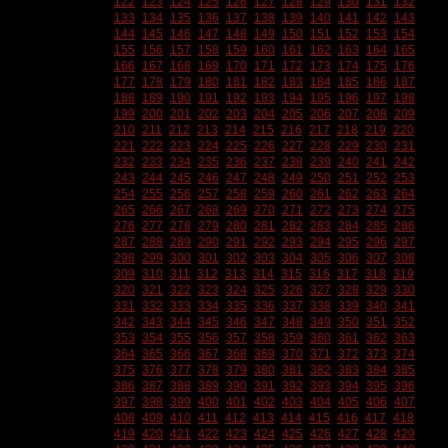
122
123
124
125
126
127
128
129
130
131
132
133
134
135
136
137
138
139
140
141
142
143
144
145
146
147
148
149
150
151
152
153
154
155
156
157
158
159
160
161
162
163
164
165
166
167
168
169
170
171
172
173
174
175
176
177
178
179
180
181
182
183
184
185
186
187
188
189
190
191
192
193
194
195
196
197
198
199
200
201
202
203
204
205
206
207
208
209
210
211
212
213
214
215
216
217
218
219
220
221
222
223
224
225
226
227
228
229
230
231
232
233
234
235
236
237
238
239
240
241
242
243
244
245
246
247
248
249
250
251
252
253
254
255
256
257
258
259
260
261
262
263
264
265
266
267
268
269
270
271
272
273
274
275
276
277
278
279
280
281
282
283
284
285
286
287
288
289
290
291
292
293
294
295
296
297
298
299
300
301
302
303
304
305
306
307
308
309
310
311
312
313
314
315
316
317
318
319
320
321
322
323
324
325
326
327
328
329
330
331
332
333
334
335
336
337
338
339
340
341
342
343
344
345
346
347
348
349
350
351
352
353
354
355
356
357
358
359
360
361
362
363
364
365
366
367
368
369
370
371
372
373
374
375
376
377
378
379
380
381
382
383
384
385
386
387
388
389
390
391
392
393
394
395
396
397
398
399
400
401
402
403
404
405
406
407
408
409
410
411
412
413
414
415
416
417
418
419
420
421
422
423
424
425
426
427
428
429