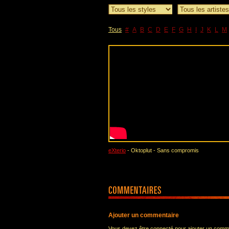
Tous
#
A
B
C
D
E
F
G
H
I
J
K
L
M
eXterio
- Oktoplut - Sans compromis
Ajouter un commentaire
Vous devez être connecté pour ajouter un comm