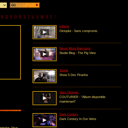
N
O
P
Q
R
S
T
U
V
W
X
Y
Z
eXterio
Oktoplut - Sans compromis
Never More than Less
Studio Blog - The Pig View
Spunk
Show 5 Dec Piranha
Slam Disques
COUTURIER - "Album disponible
maintenant"
Dark Century
Dark Century In Our Veins
entaire. Vous