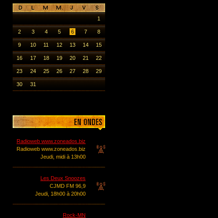
1
2
3
4
5
6
7
8
9
10
11
12
13
14
15
16
17
18
19
20
21
22
23
24
25
26
27
28
29
30
31
Radioweb www.zoneados.biz
Radioweb www.zoneados.biz
Jeudi, midi à 13h00
Les Deux Snoozes
CJMD FM 96,9
Jeudi, 18h00 à 20h00
Rock-MN