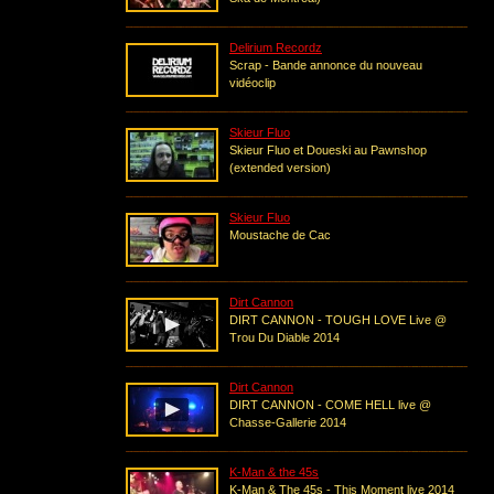
Delirium Recordz
Scrap - Bande annonce du nouveau
vidéoclip
Skieur Fluo
Skieur Fluo et Doueski au Pawnshop
(extended version)
Skieur Fluo
Moustache de Cac
Dirt Cannon
DIRT CANNON - TOUGH LOVE Live @
Trou Du Diable 2014
Dirt Cannon
DIRT CANNON - COME HELL live @
Chasse-Gallerie 2014
K-Man & the 45s
K-Man & The 45s - This Moment live 2014