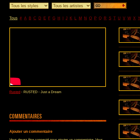
Tous
#
A
B
C
D
E
F
G
H
I
J
K
L
M
N
O
P
Q
R
S
T
U
V
W
X
Rusted
- RUSTED - Just a Dream
Ajouter un commentaire
Vous devez être connecté pour ajouter un commentaire. Vous