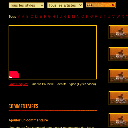
Tous
#
A
B
C
D
E
F
G
H
I
J
K
L
M
N
O
P
Q
R
S
T
U
V
W
X
Slam Disques
- Guerilla Poubelle - Identité Rigide (Lyrics video)
Ajouter un commentaire
Vous devez être connecté pour ajouter un commentaire. Vous