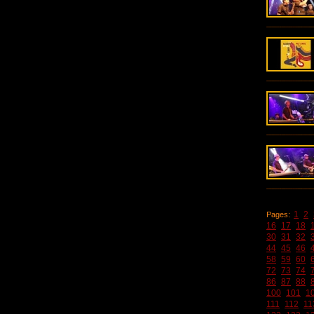
1
2
Pages:
16
17
18
30
31
32
44
45
46
58
59
60
72
73
74
86
87
88
100
101
1
111
112
11