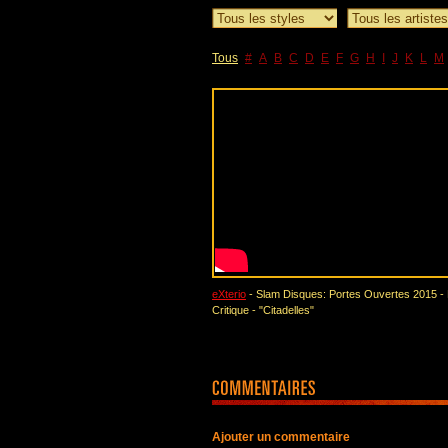
Tous
#
A
B
C
D
E
F
G
H
I
J
K
L
M
eXterio
- Slam Disques: Portes Ouvertes 2015 -
Critique - "Citadelles"
Ajouter un commentaire