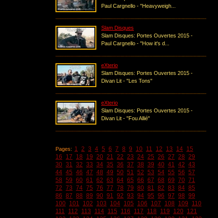
Paul Cargnello - "Heavyweigh...
Slam Disques
Slam Disques: Portes Ouvertes 2015 -
Paul Cargnello - "How it's d...
eXterio
Slam Disques: Portes Ouvertes 2015 -
Divan Lit - "Les Tons"
eXterio
Slam Disques: Portes Ouvertes 2015 -
Divan Lit - "Fou Allié"
1
2
3
4
5
6
7
8
9
10
11
12
13
14
15
Pages:
16
17
18
19
20
21
22
23
24
25
26
27
28
29
30
31
32
33
34
35
36
37
38
39
40
41
42
43
44
45
46
47
48
49
50
51
52
53
54
55
56
57
58
59
60
61
62
63
64
65
66
67
68
69
70
71
72
73
74
75
76
77
78
79
80
81
82
83
84
85
86
87
88
89
90
91
92
93
94
95
96
97
98
99
100
101
102
103
104
105
106
107
108
109
110
111
112
113
114
115
116
117
118
119
120
121