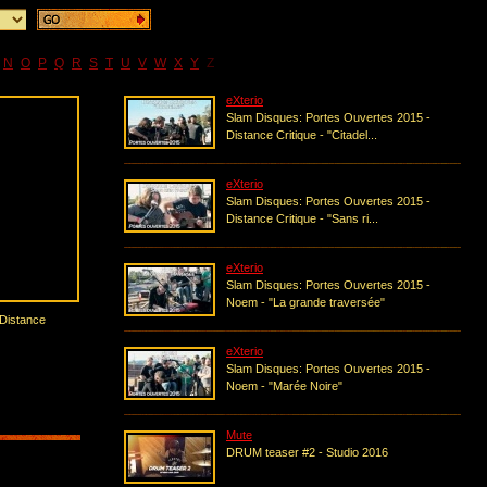
N
O
P
Q
R
S
T
U
V
W
X
Y
Z
eXterio
Slam Disques: Portes Ouvertes 2015 -
Distance Critique - "Citadel...
eXterio
Slam Disques: Portes Ouvertes 2015 -
Distance Critique - "Sans ri...
eXterio
Slam Disques: Portes Ouvertes 2015 -
Noem - "La grande traversée"
 Distance
eXterio
Slam Disques: Portes Ouvertes 2015 -
Noem - "Marée Noire"
Mute
DRUM teaser #2 - Studio 2016