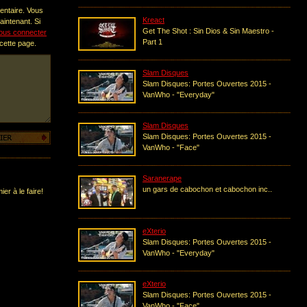
entaire. Vous
Kreact
intenant. Si
Get The Shot : Sin Dios & Sin Maestro -
ous connecter
Part 1
 cette page.
Slam Disques
Slam Disques: Portes Ouvertes 2015 -
VanWho - "Everyday"
Slam Disques
Slam Disques: Portes Ouvertes 2015 -
VanWho - "Face"
Saranerape
un gars de cabochon et cabochon inc..
er à le faire!
eXterio
Slam Disques: Portes Ouvertes 2015 -
VanWho - "Everyday"
eXterio
Slam Disques: Portes Ouvertes 2015 -
VanWho - "Face"