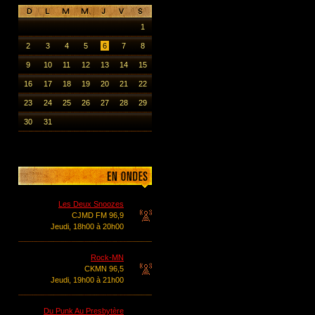
1
2
3
4
5
6
7
8
9
10
11
12
13
14
15
16
17
18
19
20
21
22
23
24
25
26
27
28
29
30
31
Les Deux Snoozes
CJMD FM 96,9
Jeudi, 18h00 à 20h00
Rock-MN
CKMN 96,5
Jeudi, 19h00 à 21h00
Du Punk Au Presbytère