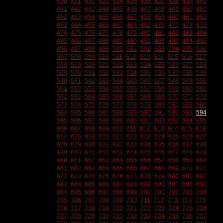
430
431
432
433
434
435
436
437
438
439
440
441
442
443
444
445
446
447
448
449
450
451
452
453
454
455
456
457
458
459
460
461
462
463
464
465
466
467
468
469
470
471
472
473
474
475
476
477
478
479
480
481
482
483
484
485
486
487
488
489
490
491
492
493
494
495
496
497
498
499
500
501
502
503
504
505
506
507
508
509
510
511
512
513
514
515
516
517
518
519
520
521
522
523
524
525
526
527
528
529
530
531
532
533
534
535
536
537
538
539
540
541
542
543
544
545
546
547
548
549
550
551
552
553
554
555
556
557
558
559
560
561
562
563
564
565
566
567
568
569
570
571
572
573
574
575
576
577
578
579
580
581
582
583
584
585
586
587
588
589
590
591
592
593
594
595
596
597
598
599
600
601
602
603
604
605
606
607
608
609
610
611
612
613
614
615
616
617
618
619
620
621
622
623
624
625
626
627
628
629
630
631
632
633
634
635
636
637
638
639
640
641
642
643
644
645
646
647
648
649
650
651
652
653
654
655
656
657
658
659
660
661
662
663
664
665
666
667
668
669
670
671
672
673
674
675
676
677
678
679
680
681
682
683
684
685
686
687
688
689
690
691
692
693
694
695
696
697
698
699
700
701
702
703
704
705
706
707
708
709
710
711
712
713
714
715
716
717
718
719
720
721
722
723
724
725
726
727
728
729
730
731
732
733
734
735
736
737