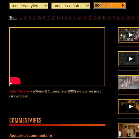
Tous
#
A
B
C
D
E
F
G
H
I
J
K
L
M
N
O
P
Q
R
S
T
U
V
W
X
Slam Disques
- eXterio & O Linea (été 2002) en tournée avec
Gingerbread
Ajouter un commentaire