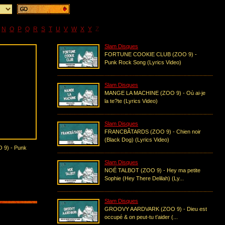
N
O
P
Q
R
S
T
U
V
W
X
Y
Z
Slam Disques
FORTUNE COOKIE CLUB (ZOO 9) -
Punk Rock Song (Lyrics Video)
Slam Disques
MANGE LA MACHINE (ZOO 9) - Où ai-je
la te?te (Lyrics Video)
Slam Disques
FRANCBÂTARDS (ZOO 9) - Chien noir
(Black Dog) (Lyrics Video)
9) - Punk
Slam Disques
NOÉ TALBOT (ZOO 9) - Hey ma petite
Sophie (Hey There Delilah) (Ly...
Slam Disques
GROOVY AARDVARK (ZOO 9) - Dieu est
occupé & on peut-tu t'aider (...