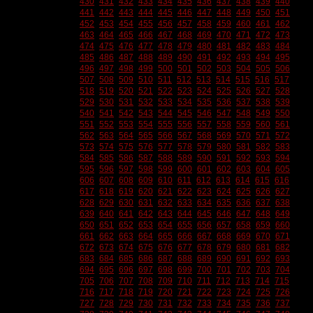
430
431
432
433
434
435
436
437
438
439
440
441
442
443
444
445
446
447
448
449
450
451
452
453
454
455
456
457
458
459
460
461
462
463
464
465
466
467
468
469
470
471
472
473
474
475
476
477
478
479
480
481
482
483
484
485
486
487
488
489
490
491
492
493
494
495
496
497
498
499
500
501
502
503
504
505
506
507
508
509
510
511
512
513
514
515
516
517
518
519
520
521
522
523
524
525
526
527
528
529
530
531
532
533
534
535
536
537
538
539
540
541
542
543
544
545
546
547
548
549
550
551
552
553
554
555
556
557
558
559
560
561
562
563
564
565
566
567
568
569
570
571
572
573
574
575
576
577
578
579
580
581
582
583
584
585
586
587
588
589
590
591
592
593
594
595
596
597
598
599
600
601
602
603
604
605
606
607
608
609
610
611
612
613
614
615
616
617
618
619
620
621
622
623
624
625
626
627
628
629
630
631
632
633
634
635
636
637
638
639
640
641
642
643
644
645
646
647
648
649
650
651
652
653
654
655
656
657
658
659
660
661
662
663
664
665
666
667
668
669
670
671
672
673
674
675
676
677
678
679
680
681
682
683
684
685
686
687
688
689
690
691
692
693
694
695
696
697
698
699
700
701
702
703
704
705
706
707
708
709
710
711
712
713
714
715
716
717
718
719
720
721
722
723
724
725
726
727
728
729
730
731
732
733
734
735
736
737