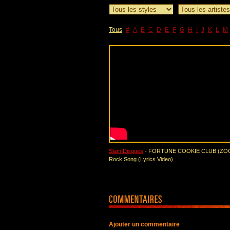
Tous
#
A
B
C
D
E
F
G
H
I
J
K
L
M
Slam Disques
- FORTUNE COOKIE CLUB (ZOO 
Rock Song (Lyrics Video)
Ajouter un commentaire