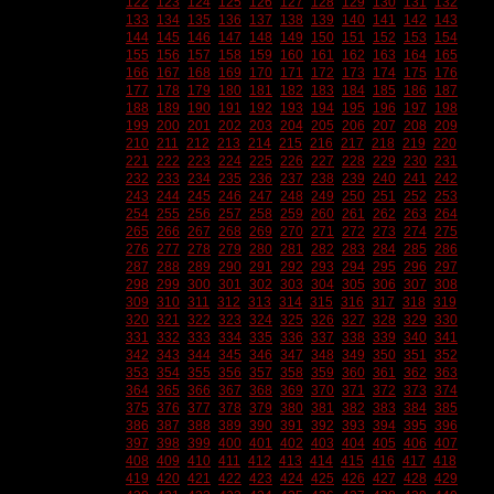
122
123
124
125
126
127
128
129
130
131
132
133
134
135
136
137
138
139
140
141
142
143
144
145
146
147
148
149
150
151
152
153
154
155
156
157
158
159
160
161
162
163
164
165
166
167
168
169
170
171
172
173
174
175
176
177
178
179
180
181
182
183
184
185
186
187
188
189
190
191
192
193
194
195
196
197
198
199
200
201
202
203
204
205
206
207
208
209
210
211
212
213
214
215
216
217
218
219
220
221
222
223
224
225
226
227
228
229
230
231
232
233
234
235
236
237
238
239
240
241
242
243
244
245
246
247
248
249
250
251
252
253
254
255
256
257
258
259
260
261
262
263
264
265
266
267
268
269
270
271
272
273
274
275
276
277
278
279
280
281
282
283
284
285
286
287
288
289
290
291
292
293
294
295
296
297
298
299
300
301
302
303
304
305
306
307
308
309
310
311
312
313
314
315
316
317
318
319
320
321
322
323
324
325
326
327
328
329
330
331
332
333
334
335
336
337
338
339
340
341
342
343
344
345
346
347
348
349
350
351
352
353
354
355
356
357
358
359
360
361
362
363
364
365
366
367
368
369
370
371
372
373
374
375
376
377
378
379
380
381
382
383
384
385
386
387
388
389
390
391
392
393
394
395
396
397
398
399
400
401
402
403
404
405
406
407
408
409
410
411
412
413
414
415
416
417
418
419
420
421
422
423
424
425
426
427
428
429