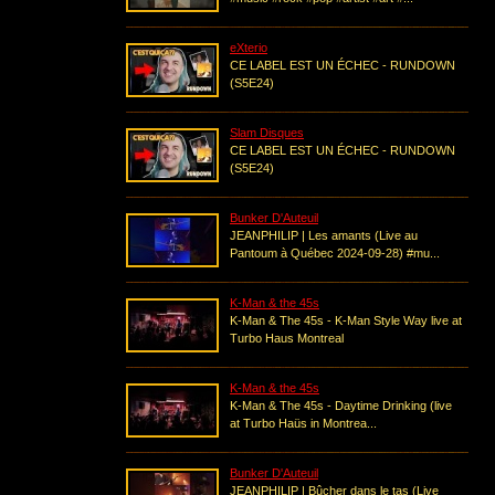
eXterio
CE LABEL EST UN ÉCHEC - RUNDOWN
(S5E24)
Slam Disques
CE LABEL EST UN ÉCHEC - RUNDOWN
(S5E24)
Bunker D'Auteuil
JEANPHILIP | Les amants (Live au
Pantoum à Québec 2024-09-28) #mu...
K-Man & the 45s
K-Man & The 45s - K-Man Style Way live at
Turbo Haus Montreal
K-Man & the 45s
K-Man & The 45s - Daytime Drinking (live
at Turbo Haüs in Montrea...
Bunker D'Auteuil
JEANPHILIP | Bûcher dans le tas (Live