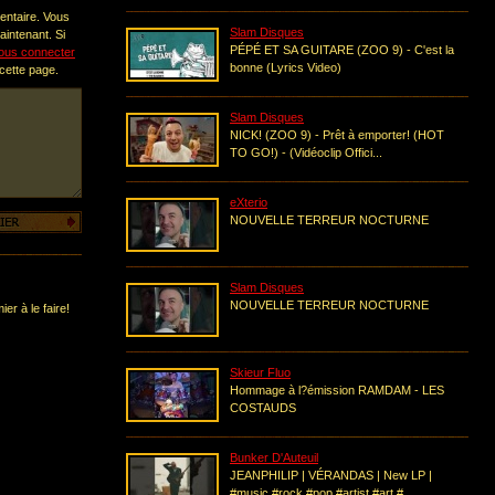
entaire. Vous
Slam Disques
intenant. Si
PÉPÉ ET SA GUITARE (ZOO 9) - C'est la
ous connecter
bonne (Lyrics Video)
 cette page.
Slam Disques
NICK! (ZOO 9) - Prêt à emporter! (HOT
TO GO!) - (Vidéoclip Offici...
eXterio
NOUVELLE TERREUR NOCTURNE
Slam Disques
NOUVELLE TERREUR NOCTURNE
er à le faire!
Skieur Fluo
Hommage à l?émission RAMDAM - LES
COSTAUDS
Bunker D'Auteuil
JEANPHILIP | VÉRANDAS | New LP |
#music #rock #pop #artist #art #...