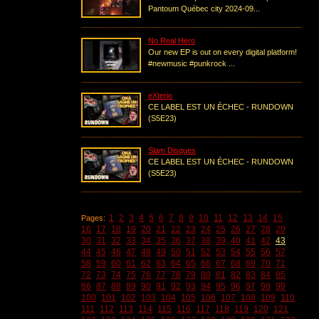
Pantoum Québec city 2024-09...
No Real Hero
Our new EP is out on every digital platform!
#newmusic #punkrock ...
eXterio
CE LABEL EST UN ÉCHEC - RUNDOWN
(S5E23)
Slam Disques
CE LABEL EST UN ÉCHEC - RUNDOWN
(S5E23)
1
2
3
4
5
6
7
8
9
10
11
12
13
14
15
Pages:
16
17
18
19
20
21
22
23
24
25
26
27
28
29
30
31
32
33
34
35
36
37
38
39
40
41
42
43
44
45
46
47
48
49
50
51
52
53
54
55
56
57
58
59
60
61
62
63
64
65
66
67
68
69
70
71
72
73
74
75
76
77
78
79
80
81
82
83
84
85
86
87
88
89
90
91
92
93
94
95
96
97
98
99
100
101
102
103
104
105
106
107
108
109
110
111
112
113
114
115
116
117
118
119
120
121