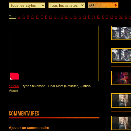
Tous
#
A
B
C
D
E
F
G
H
I
J
K
L
M
N
O
P
Q
R
S
T
U
V
W
X
eXterio
- Ryan Stevenson - Dear Mom (Revisited) (Official
Video)
Ajouter un commentaire