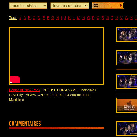
Tous
#
A
B
C
D
E
F
G
H
I
J
K
L
M
N
O
P
Q
R
S
T
U
V
W
X
People of Punk Rock
- NO USE FOR A NAME - Invincible /
Cover by FATWAGON / 2017-11-09 - La Source de la
Martinière