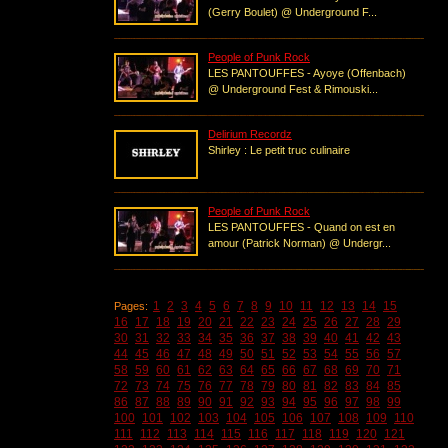
(Gerry Boulet) @ Underground F...
People of Punk Rock
LES PANTOUFFES - Ayoye (Offenbach)
@ Underground Fest & Rimouski...
Delirium Recordz
Shirley : Le petit truc culinaire
People of Punk Rock
LES PANTOUFFES - Quand on est en
amour (Patrick Norman) @ Undergr...
1
2
3
4
5
6
7
8
9
10
11
12
13
14
15
Pages:
16
17
18
19
20
21
22
23
24
25
26
27
28
29
30
31
32
33
34
35
36
37
38
39
40
41
42
43
44
45
46
47
48
49
50
51
52
53
54
55
56
57
58
59
60
61
62
63
64
65
66
67
68
69
70
71
72
73
74
75
76
77
78
79
80
81
82
83
84
85
86
87
88
89
90
91
92
93
94
95
96
97
98
99
100
101
102
103
104
105
106
107
108
109
110
111
112
113
114
115
116
117
118
119
120
121