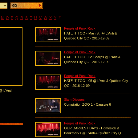
N
O
P
Q
R
S
T
U
V
W
X
Y
Z
People of Punk Rock
HATE IT TOO - Main St. @ L'Anti &
Québec City QC - 2016-12-09
People of Punk Rock
HATE IT TOO - Be Sharps @ L'Anti &
Québec City QC - 2016-12-09
People of Punk Rock
HATE IT TOO - 05 @ L'Anti & Québec City
QC - 2016-12-09
 L'Anti,
Slam Disques
Compilation ZOO 1 - Capsule 6
People of Punk Rock
OUR DARKEST DAYS - Homesick &
Bookmarks @ L'Anti & Québec City Q...