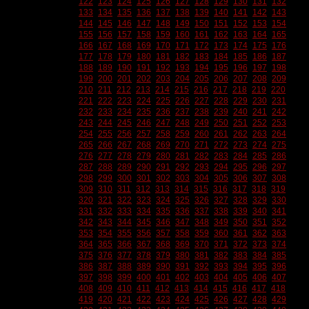
122
123
124
125
126
127
128
129
130
131
132
133
134
135
136
137
138
139
140
141
142
143
144
145
146
147
148
149
150
151
152
153
154
155
156
157
158
159
160
161
162
163
164
165
166
167
168
169
170
171
172
173
174
175
176
177
178
179
180
181
182
183
184
185
186
187
188
189
190
191
192
193
194
195
196
197
198
199
200
201
202
203
204
205
206
207
208
209
210
211
212
213
214
215
216
217
218
219
220
221
222
223
224
225
226
227
228
229
230
231
232
233
234
235
236
237
238
239
240
241
242
243
244
245
246
247
248
249
250
251
252
253
254
255
256
257
258
259
260
261
262
263
264
265
266
267
268
269
270
271
272
273
274
275
276
277
278
279
280
281
282
283
284
285
286
287
288
289
290
291
292
293
294
295
296
297
298
299
300
301
302
303
304
305
306
307
308
309
310
311
312
313
314
315
316
317
318
319
320
321
322
323
324
325
326
327
328
329
330
331
332
333
334
335
336
337
338
339
340
341
342
343
344
345
346
347
348
349
350
351
352
353
354
355
356
357
358
359
360
361
362
363
364
365
366
367
368
369
370
371
372
373
374
375
376
377
378
379
380
381
382
383
384
385
386
387
388
389
390
391
392
393
394
395
396
397
398
399
400
401
402
403
404
405
406
407
408
409
410
411
412
413
414
415
416
417
418
419
420
421
422
423
424
425
426
427
428
429