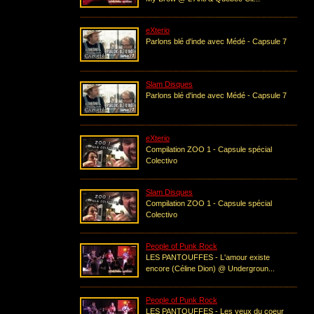
eXterio
Parlons blé d'inde avec Médé - Capsule 7
Slam Disques
Parlons blé d'inde avec Médé - Capsule 7
eXterio
Compilation ZOO 1 - Capsule spécial
Colectivo
Slam Disques
Compilation ZOO 1 - Capsule spécial
Colectivo
People of Punk Rock
LES PANTOUFFES - L'amour existe
encore (Céline Dion) @ Undergroun...
People of Punk Rock
LES PANTOUFFES - Les yeux du coeur