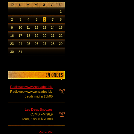
1
2
3
4
5
6
7
8
9
10
11
12
13
14
15
16
17
18
19
20
21
22
23
24
25
26
27
28
29
30
31
Radioweb www.zoneados.biz
Radioweb www.zoneados.biz
Jeudi, midi à 13h00
Les Deux Snoozes
CJMD FM 96,9
Jeudi, 18h00 à 20h00
Rock-MN