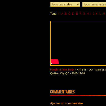
Tous
#
A
B
C
D
E
F
G
H
I
J
K
L
M
People of Punk Rock
- HATE IT TOO - Main St. @
Québec City QC - 2016-12-09
Ajouter un commentaire