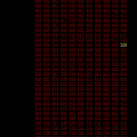
430
431
432
433
434
435
436
437
438
439
440
441
442
443
444
445
446
447
448
449
450
451
452
453
454
455
456
457
458
459
460
461
462
463
464
465
466
467
468
469
470
471
472
473
474
475
476
477
478
479
480
481
482
483
484
485
486
487
488
489
490
491
492
493
494
495
496
497
498
499
500
501
502
503
504
505
506
507
508
509
510
511
512
513
514
515
516
517
518
519
520
521
522
523
524
525
526
527
528
529
530
531
532
533
534
535
536
537
538
539
540
541
542
543
544
545
546
547
548
549
550
551
552
553
554
555
556
557
558
559
560
561
562
563
564
565
566
567
568
569
570
571
572
573
574
575
576
577
578
579
580
581
582
583
584
585
586
587
588
589
590
591
592
593
594
595
596
597
598
599
600
601
602
603
604
605
606
607
608
609
610
611
612
613
614
615
616
617
618
619
620
621
622
623
624
625
626
627
628
629
630
631
632
633
634
635
636
637
638
639
640
641
642
643
644
645
646
647
648
649
650
651
652
653
654
655
656
657
658
659
660
661
662
663
664
665
666
667
668
669
670
671
672
673
674
675
676
677
678
679
680
681
682
683
684
685
686
687
688
689
690
691
692
693
694
695
696
697
698
699
700
701
702
703
704
705
706
707
708
709
710
711
712
713
714
715
716
717
718
719
720
721
722
723
724
725
726
727
728
729
730
731
732
733
734
735
736
737