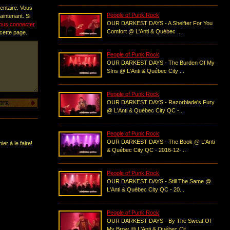
entaire. Vous
People of Punk Rock
intenant. Si
OUR DARKEST DAYS - A Shelfter For You
ous connecter
Comfort @ L'Anti & Québec ...
 cette page.
People of Punk Rock
OUR DARKEST DAYS - The Burden Of My
SIns @ L'Anti & Québec City ...
People of Punk Rock
OUR DARKEST DAYS - Razorblade's Fury
@ L'Anti & Québec City QC -...
People of Punk Rock
OUR DARKEST DAYS - The Book @ L'Anti
er à le faire!
& Québec City QC - 2016-12-...
People of Punk Rock
OUR DARKEST DAYS - Still The Same @
L'Anti & Québec City QC - 20...
People of Punk Rock
OUR DARKEST DAYS - By The Sweat Of
My Brow @ L'Anti & Québec Cit...