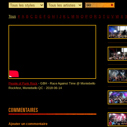
Tous
#
A
B
C
D
E
F
G
H
I
J
K
L
M
N
O
P
Q
R
S
T
U
V
W
X
People of Punk Rock
- GBH - Race Against Time @ Montebello
Rockfest, Montebello QC - 2018-06-14
Ajouter un commentaire