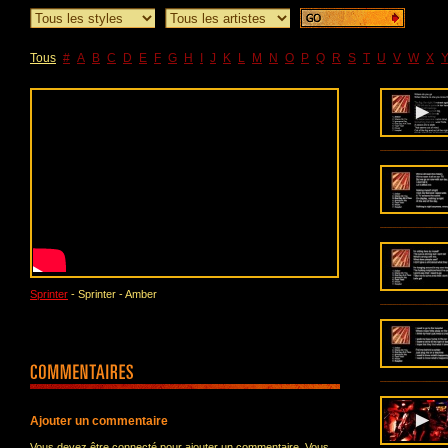
Tous
#
A
B
C
D
E
F
G
H
I
J
K
L
M
N
O
P
Q
R
S
T
U
V
W
X
Sprinter
- Sprinter - Amber
Ajouter un commentaire
Vous devez être connecté pour ajouter un commentaire. Vous