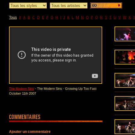
Tous
#
A
B
C
D
E
F
G
H
I
J
K
L
M
N
O
P
Q
R
S
T
U
V
W
X
The Modern Sins
- The Modern Sins - Growing Up Too Fast
October 11th 2007
Ajouter un commentaire