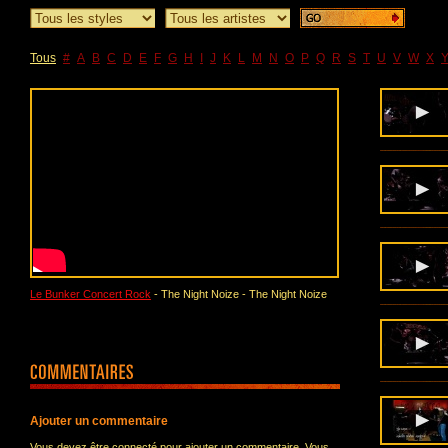
Tous
#
A
B
C
D
E
F
G
H
I
J
K
L
M
N
O
P
Q
R
S
T
U
V
W
X
Le Bunker Concert Rock
- The Night Noize - The Night Noize
Ajouter un commentaire
Vous devez être connecté pour ajouter un commentaire. Vous