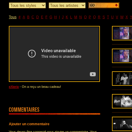
Tous
#
A
B
C
D
E
F
G
H
I
J
K
L
M
N
O
P
Q
R
S
T
U
V
W
X
eXterio
- On a reçu un beau cadeau!
Ajouter un commentaire
Vous devez être connecté pour ajouter un commentaire. Vous