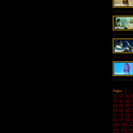
1
2
Pages:
16
17
18
30
31
32
44
45
46
58
59
60
72
73
74
86
87
88
100
101
1
111
112
11